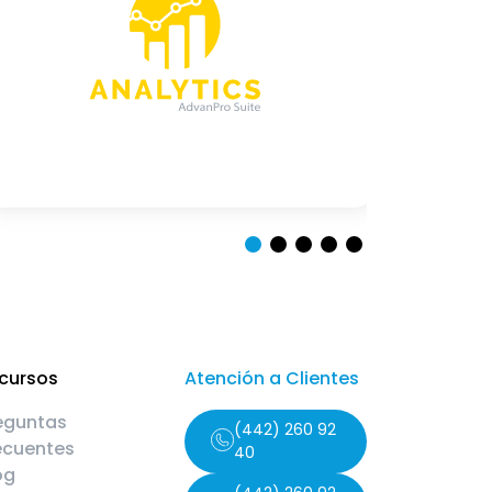
cursos
Atención a Clientes
eguntas
(442) 260 92
ecuentes
40
og