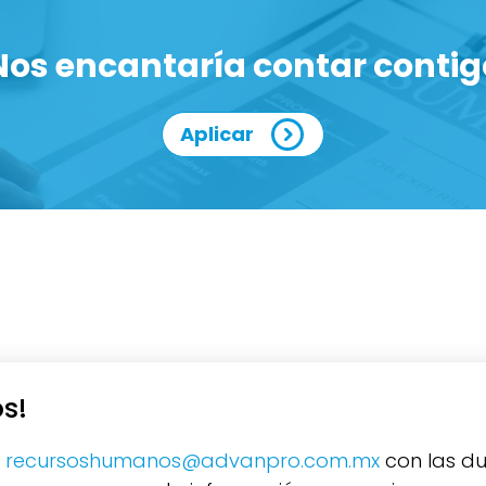
Nos encantaría contar contig
Aplicar
s!
a
recursoshumanos@advanpro.com.mx
con las du