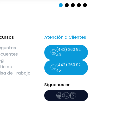
cursos
Atención a Clientes
eguntas
(442) 260 92
ecuentes
40
og
(442) 260 92
ticias
45
lsa de Trabajo
Síguenos en