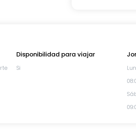
Disponibilidad para viajar
Jo
rte
Si
Lun
08:
Sá
09: