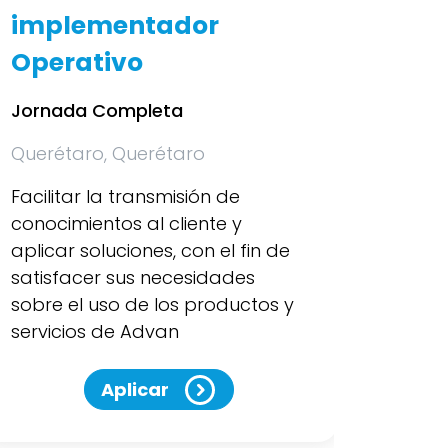
implementador
Jorna
Operativo
Queré
Jornada Completa
Admini
infrae
Querétaro, Querétaro
un ser
Facilitar la transmisión de
cliente
conocimientos al cliente y
aplicar soluciones, con el fin de
satisfacer sus necesidades
sobre el uso de los productos y
servicios de Advan
Aplicar