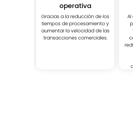
esos
operativa
iza la
Gracias a la reducción de los
Al
datos entre
tiempos de procesamiento y
p
máticos,
aumentar la velocidad de las
cesidad de
transacciones comerciales.
c
de datos y
red
rrores.