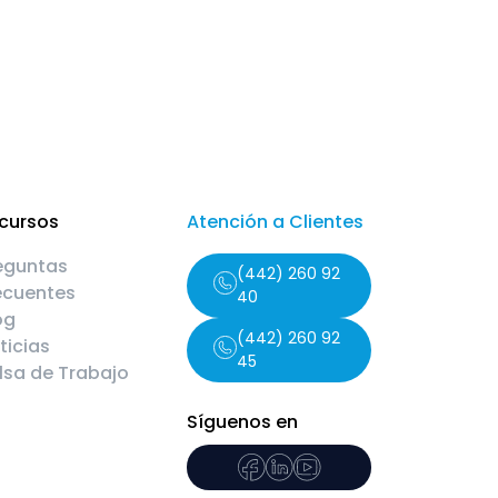
cursos
Atención a Clientes
eguntas
(442) 260 92
ecuentes
40
og
(442) 260 92
ticias
45
lsa de Trabajo
Síguenos en